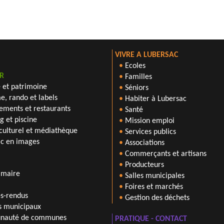
VIVRE A LUBERSAC
•
Ecoles
R
•
Familles
e et patrimoine
•
Séniors
e, rando et labels
•
Habiter à Lubersac
ments et restaurants
•
Santé
 et piscine
•
Mission emploi
culturel et médiathèque
•
Services publics
ac en images
•
Associations
•
Commerçants et artisans
•
Producteurs
 maire
•
Salles municipales
•
Foires et marchés
s-rendus
•
Gestion des déchets
s municipaux
auté de communes
PRATIQUE - CONTACT