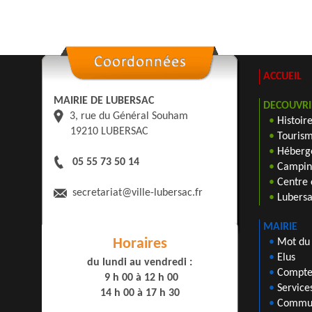
ACCUEIL
MAIRIE DE LUBERSAC
DECOUVRI
3, rue du Général Souham
•
Histoir
19210 LUBERSAC
•
Tourism
•
Héberge
05 55 73 50 14
•
Camping
•
Centre 
secretariat
@ville-lubersac.fr
•
Lubers
MAIRIE
Horaires
•
Mot du
•
Elus
du lundi au vendredi :
•
Compte
9 h 00 à 12 h 00
•
Service
14 h 00 à 17 h 30
•
Commun