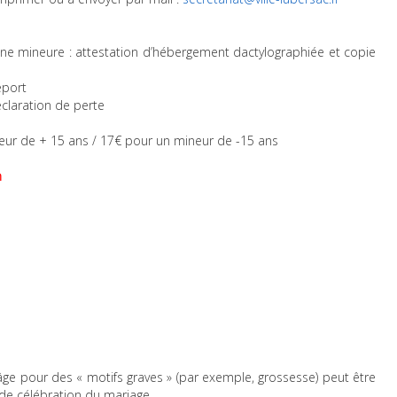
onne mineure : attestation d’hébergement dactylographiée et copie
eport
éclaration de perte
eur de + 15 ans / 17€ pour un mineur de -15 ans
n
âge pour des « motifs graves » (par exemple, grossesse) peut être
 de célébration du mariage,