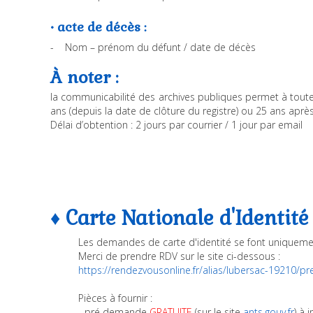
• acte de décès :
- Nom – prénom du défunt / date de décès
À noter :
la communicabilité des archives publiques permet à tou
ans (depuis la date de clôture du registre) ou 25 ans aprè
Délai d’obtention : 2 jours par courrier / 1 jour par email
♦ Carte Nationale d'Identité
Les demandes de carte d'identité se font uniquem
Merci de prendre RDV sur le site ci-dessous :
https://rendezvousonline.fr/alias/lubersac-19210/p
Pièces à fournir :
- pré demande
GRATUITE
(sur le site
ants.gouv.fr
) à 