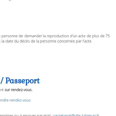
te personne de demander la reproduction d'un acte de plus de 75
s la date du décès de la personne concernée par l'acte.
 / Passeport
ent
sur rendez-vous.
rendre-rendez-vous
imprimer ou à envoyer par mail :
secretariat@ville-lubersac.fr