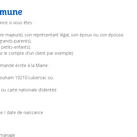
ommune
nce si vous êtes :
tre majeure), son représentant légal, son époux ou son épouse,
grands-parents),
petits-enfants),
ur le compte d'un client par exemple).
emande écrite à la Mairie :
al Souham 19210 Lubersac ou
 ou carte nationale d’identité
e / date de naissance
 mariage