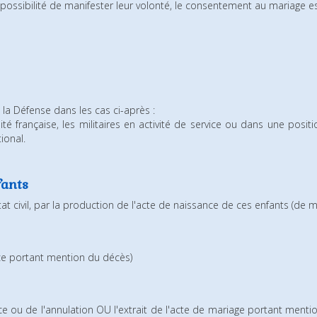
possibilité de manifester leur volonté, le consentement au mariage es
e la Défense dans les cas ci-après :
ité française, les militaires en activité de service ou dans une posit
ional.
fants
l'état civil, par la production de l'acte de naissance de ces enfants (d
nce portant mention du décès)
ce ou de l'annulation OU l'extrait de l'acte de mariage portant mentio