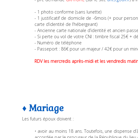
- 1 photo conforme (sans lunette)
- 1 justificatif de domicile de -6mois (+ pour pers
carte d’identité de l’hébergeant)
- Ancienne carte nationale d’identité et ancien pass
- Si perte ou vol de votre CNI : timbre fiscal 25€ + d
- Numéro de téléphone
- Passeport : 86€ pour un majeur / 42€ pour un min
RDV les mercredis après-midi et les vendredis mati
♦ Mariage
Les futurs époux doivent :
• avoir au moins 18 ans. Toutefois, une dispense d’
accordée par le procureur de la République du lieu