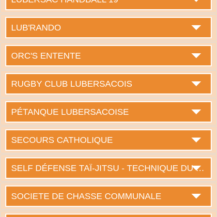
LUB'RANDO
ORC'S ENTENTE
RUGBY CLUB LUBERSACOIS
PÉTANQUE LUBERSACOISE
SECOURS CATHOLIQUE
SELF DÉFENSE TAÏ-JITSU - TECHNIQUE DU CORPS
SOCIETE DE CHASSE COMMUNALE