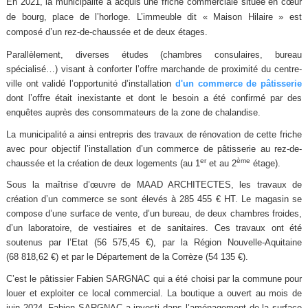
En 2021, la municipalité a acquis une friche commerciale située en cœur
de bourg, place de l’horloge. L’immeuble dit « Maison Hilaire » est
composé d’un rez-de-chaussée et de deux étages.
Parallèlement, diverses études (chambres consulaires, bureau
spécialisé…) visant à conforter l’offre marchande de proximité du centre-
ville ont validé l’opportunité d’installation
d'un commerce de pâtisserie
dont l’offre était inexistante et dont le besoin a été confirmé par des
enquêtes auprès des consommateurs de la zone de chalandise.
La municipalité a ainsi entrepris des travaux de rénovation de cette friche
avec pour objectif l’installation d’un commerce de pâtisserie au rez-de-
er
ème
chaussée et la création de deux logements (au 1
et au 2
étage).
Sous la maîtrise d’œuvre de MAAD ARCHITECTES, les travaux de
création d’un commerce se sont élevés à 285 455 € HT. Le magasin se
compose d’une surface de vente, d’un bureau, de deux chambres froides,
d’un laboratoire, de vestiaires et de sanitaires. Ces travaux ont été
soutenus par l’Etat (56 575,45 €), par la Région Nouvelle-Aquitaine
(68 818,62 €) et par le Département de la Corrèze (54 135 €).
C’est le pâtissier Fabien SARGNAC qui a été choisi par la commune pour
louer et exploiter ce local commercial. La boutique a ouvert au mois de
juin 2024. Fabien SARGNAC a investi dans l’aménagement de la surface