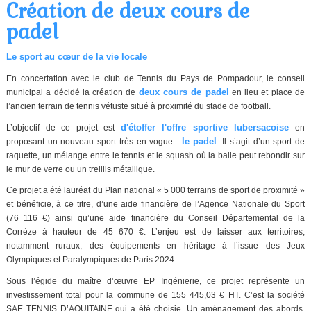
Création de deux cours de
padel
Le sport au cœur de la vie locale
En concertation avec le club de Tennis du Pays de Pompadour, le conseil
deux cours de padel
municipal a décidé la création de
en lieu et place de
l’ancien terrain de tennis vétuste situé à proximité du stade de football.
d'étoffer l'offre sportive lubersacoise
L’objectif de ce projet est
en
le padel
proposant un nouveau sport très en vogue :
. Il s’agit d’un sport de
raquette, un mélange entre le tennis et le squash où la balle peut rebondir sur
le mur de verre ou un treillis métallique.
Ce projet a été lauréat du Plan national « 5 000 terrains de sport de proximité »
et bénéficie, à ce titre, d’une aide financière de l’Agence Nationale du Sport
(76 116 €) ainsi qu’une aide financière du Conseil Départemental de la
Corrèze à hauteur de 45 670 €. L’enjeu est de laisser aux territoires,
notamment ruraux, des équipements en héritage à l’issue des Jeux
Olympiques et Paralympiques de Paris 2024.
Sous l’égide du maître d’œuvre EP Ingénierie, ce projet représente un
investissement total pour la commune de 155 445,03 € HT. C’est la société
SAE TENNIS D’AQUITAINE qui a été choisie. Un aménagement des abords,