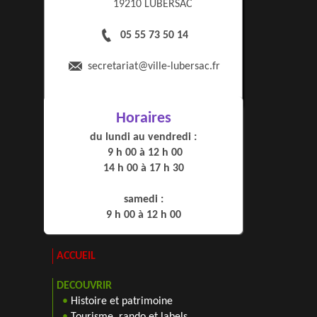
19210 LUBERSAC
05 55 73 50 14
secretariat
@ville-lubersac.fr
Horaires
du lundi au vendredi :
9 h 00 à 12 h 00
14 h 00 à 17 h 30
samedi :
9 h 00 à 12 h 00
ACCUEIL
DECOUVRIR
•
Histoire et patrimoine
•
Tourisme, rando et labels