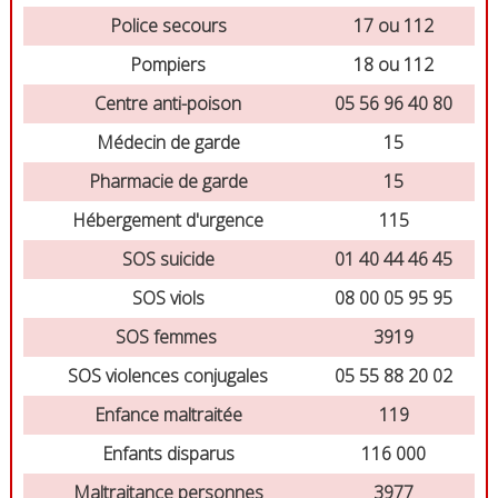
Police secours
17 ou 112
Pompiers
18 ou 112
Centre anti-poison
05 56 96 40 80
Médecin de garde
15
Pharmacie de garde
15
Hébergement d'urgence
115
SOS suicide
01 40 44 46 45
SOS viols
08 00 05 95 95
SOS femmes
3919
SOS violences conjugales
05 55 88 20 02
Enfance maltraitée
119
Enfants disparus
116 000
Maltraitance personnes
3977