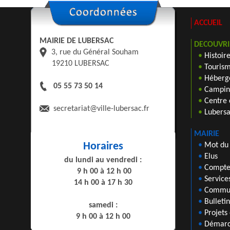
ACCUEIL
MAIRIE DE LUBERSAC
DECOUVRI
3, rue du Général Souham
•
Histoir
19210 LUBERSAC
•
Tourism
•
Héberge
05 55 73 50 14
•
Camping
•
Centre 
secretariat
@ville-lubersac.fr
•
Lubers
MAIRIE
Horaires
•
Mot du
•
Elus
du lundi au vendredi :
•
Compte
9 h 00 à 12 h 00
•
Service
14 h 00 à 17 h 30
•
Commun
•
Bulleti
samedi :
•
Projets
9 h 00 à 12 h 00
•
Démarc