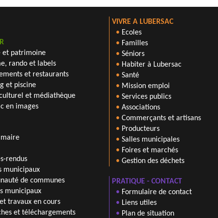
VIVRE A LUBERSAC
•
Ecoles
R
•
Familles
e et patrimoine
•
Séniors
e, rando et labels
•
Habiter à Lubersac
ments et restaurants
•
Santé
 et piscine
•
Mission emploi
culturel et médiathèque
•
Services publics
ac en images
•
Associations
•
Commerçants et artisans
•
Producteurs
 maire
•
Salles municipales
•
Foires et marchés
s-rendus
•
Gestion des déchets
s municipaux
auté de communes
PRATIQUE - CONTACT
ns municipaux
•
Formulaire de contact
 et travaux en cours
•
Liens utiles
hes et téléchargements
•
Plan de situation