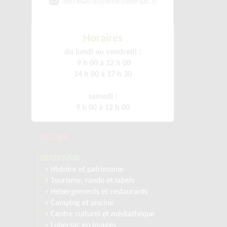
secretariat
@ville-lubersac.fr
Horaires
du lundi au vendredi :
9 h 00 à 12 h 00
14 h 00 à 17 h 30
samedi :
9 h 00 à 12 h 00
ACCUEIL
DECOUVRIR
•
Histoire et patrimoine
•
Tourisme, rando et labels
•
Hébergements et restaurants
•
Camping et piscine
•
Centre culturel et médiathèque
•
Lubersac en images