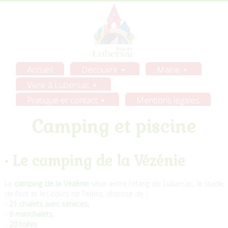
Accueil
Découvrir
Mairie
Vivre à Lubersac
Pratique et contact
Mentions légales
Camping et piscine
• Le camping de la Vézénie
Le
camping de la Vézènie
situé entre l’étang de Lubersac, le stade
de foot et les cours de Tennis, dispose de
:
-
21 chalets avec services,
- 6 minichalets,
-
20 toiles