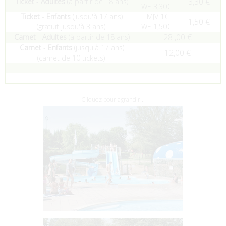
3,30 €
Ticket
-
Adultes
(à partir de 18 ans)
WE 3,30€
Ticket
-
Enfants
(jusqu'à 17 ans)
LMJV 1€
1,50 €
(gratuit jusqu'à 3 ans)
WE 1,50€
28 ,00 €
Carnet
-
Adultes
(à partir de 18 ans)
Carnet
-
Enfants
(jusqu'à 17 ans)
12,00 €
(carnet de 10 tickets)
Cliquez pour agrandir...