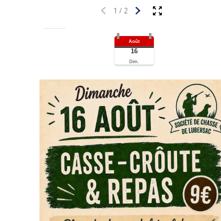
1
/
2
Août
16
Dim.