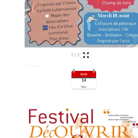
1
/
1
Août
14
Ven.