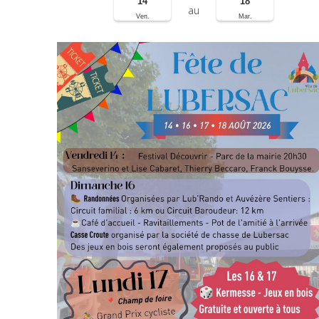
14
18
au
Ven.
Mar.