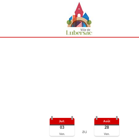
Juil.
Août
03
28
au
Ven.
Ven.