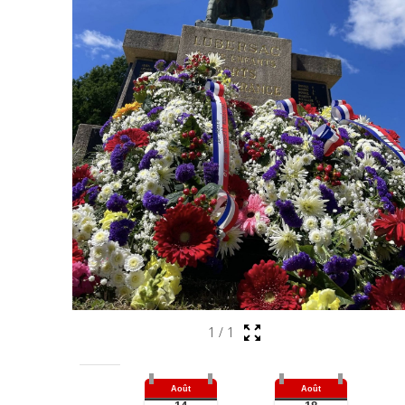
1
/
1
Août
Août