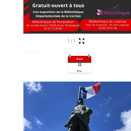
1
/
1
Août
11
Mar.